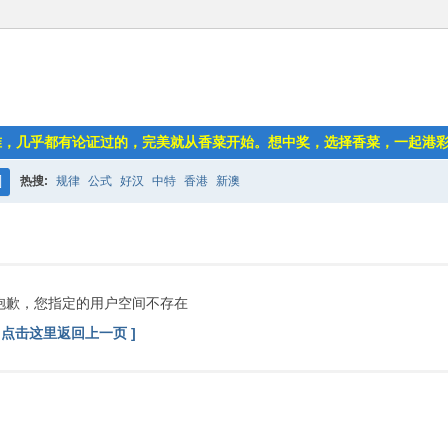
准，几乎都有论证过的，完美就从香菜开始。想中奖，选择香菜，一起港
热搜:
规律
公式
好汉
中特
香港
新澳
搜
索
抱歉，您指定的用户空间不存在
[ 点击这里返回上一页 ]