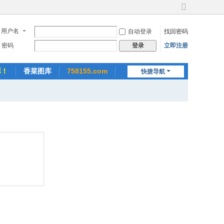
切
换
用户名
自动登录
找回密码
到
宽
密码
立即注册
登录
版
彩！
香菜图库
758155.com
快捷导航